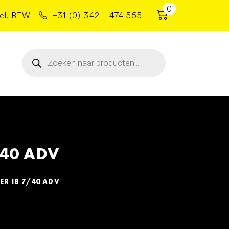
0
cl. BTW
+31 (0) 342 – 474 555
Producten
zoeken
/40 ADV
R IB 7/40 ADV