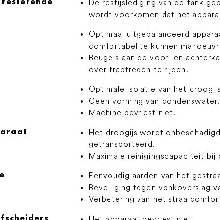
 resterende
De restijslediging van de tank g
wordt voorkomen dat het apparaa
Optimaal uitgebalanceerd appara
comfortabel te kunnen manoeuvr
Beugels aan de voor- en achterka
over traptreden te rijden.
Optimale isolatie van het droogij
Geen vorming van condenswater.
Machine bevriest niet.
paraat
Het droogijs wordt onbeschadigd 
getransporteerd.
Maximale reinigingscapaciteit bij 
e
Eenvoudig aarden van het gestra
Beveiliging tegen vonkoverslag v
Verbetering van het straalcomfor
afscheiders
Het apparaat bevriest niet.