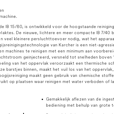
en
 machine.
 de IB 15/80, is ontwikkeld voor de hoogstaande reinigin
laktes. De nieuwe, lichtere en meer compacte IB 7/40 b
en veel kleinere persluchttoevoer nodig, wat het appara
ijsreinigingstechnologie van Karcher is een niet-agress
en machines te reinigen met een minimum aan voorbereidi
luchtstroom geïnjecteerd, versneld tot snelheden boven 
oeling van het oppervlak veroorzaakt een thermische sch
ze barstjes binnen, maakt het vuil los van het oppervlak
Droogijsreiniging maakt geen gebruik van chemische stoff
ruikt op plaatsen waar reinigen met water verboden of las
Gemakkelijk aflezen van de inge
bediening met behulp van grote t