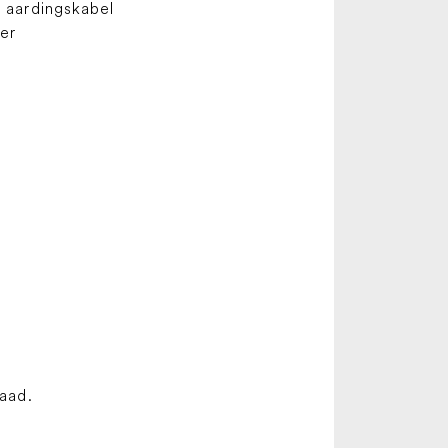
 aardingskabel
der
raad.