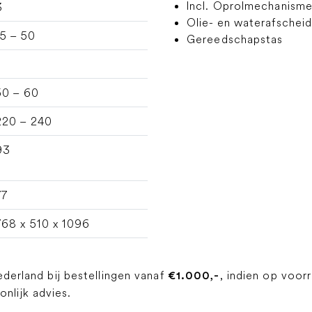
Incl. Oprolmechanisme
3
Olie- en waterafschei
15 – 50
Gereedschapstas
1
50 – 60
220 – 240
93
77
768 x 510 x 1096
ederland bij bestellingen vanaf
, indien op voor
€1.000,-
lijk advies.