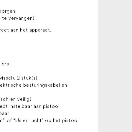
eborgen.
r te vervangen).
irect aan het apparaat.
iers
issel), 2 stuk(s)
lektrische besturingskabel en
sch en veilig)
ect instelbaar aan pistool
baar
t” of “IJs en lucht” op het pistool
e