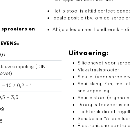
Het pistool is altijd perfect opg
Ideale positie (bv. om de sproeie
sproeiers en
Altijd alles binnen handbereik – d
GEVENS:
Uitvoering:
0,6
Siliconevet voor sproe
Klauwkoppeling (DIN
Vlakstraalsproeier
3238)
Sleutel (voor sproeierw
Spuitslang, 7 m, met e
2 – 10 / 0,2 – 1
snelkoppeling
0,5 – 3,5
Spuitpistool (ergonomi
Droogijs toevoer is dir
99
Luchtdruk direct regel
Schakelaar “Alleen luch
15
Elektronische control