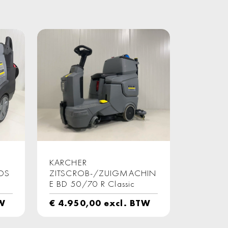
KARCHER
DS
ZITSCROB-/ZUIGMACHIN
E BD 50/70 R Classic
TW
€
4.950,00
excl. BTW