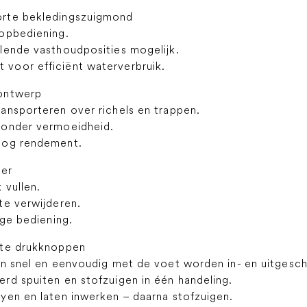
orte bekledingszuigmond
opbediening.
lende vasthoudposities mogelijk.
voor efficiënt waterverbruik.
 ontwerp
ansporteren over richels en trappen.
zonder vermoeidheid.
oog rendement.
ner
 vullen.
te verwijderen.
ige bediening.
ote drukknoppen
an snel en eenvoudig met de voet worden in- en uitgesch
rd spuiten en stofzuigen in één handeling.
yen en laten inwerken – daarna stofzuigen.