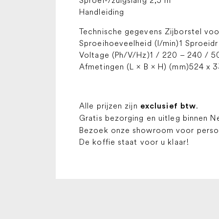
Sproei-/zuigslang 2,5 m
Handleiding
Technische gegevens Zijborstel voor
Sproeihoeveelheid (l/min)1 Sproeid
Voltage (Ph/V/Hz)1 / 220 – 240 / 50
Afmetingen (L × B × H) (mm)524 x 
Alle prijzen zijn
.
exclusief btw
Gratis bezorging en uitleg binnen N
Bezoek onze showroom voor persoon
De koffie staat voor u klaar!