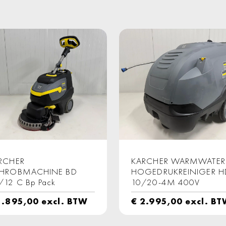
RCHER
KARCHER WARMWATER
HROBMACHINE BD
HOGEDRUKREINIGER H
/12 C Bp Pack
10/20-4M 400V
.895,00
excl. BTW
€
2.995,00
excl. B