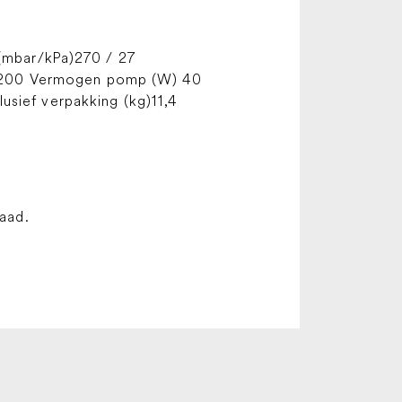
 (mbar/kPa)270 / 27
(W)1200 Vermogen pomp (W) 40
usief verpakking (kg)11,4
raad.