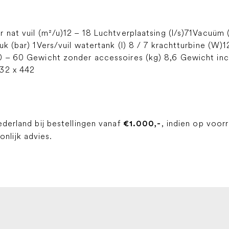
 nat vuil (m²/u)12 – 18 Luchtverplaatsing (l/s)71Vacuüm
ruk (bar) 1Vers/vuil watertank (l) 8 / 7 krachtturbine 
 – 60 Gewicht zonder accessoires (kg) 8,6 Gewicht incl
332 x 442
ederland bij bestellingen vanaf
, indien op voor
€1.000,-
lijk advies.