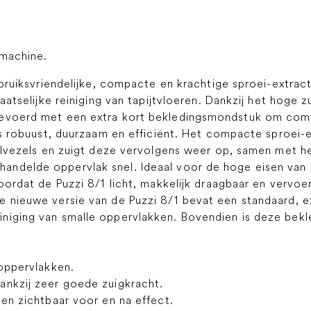
 machine.
gebruiksvriendelijke, compacte en krachtige sproei-extrac
laatselijke reiniging van tapijtvloeren. Dankzij het hog
gevoerd met een extra kort bekledingsmondstuk om com
 is robuust, duurzaam en efficiënt. Het compacte sproei-
ielvezels en zuigt deze vervolgens weer op, samen met h
andelde oppervlak snel. Ideaal voor de hoge eisen van
oordat de Puzzi 8/1 licht, makkelijk draagbaar en vervoer
e nieuwe versie van de Puzzi 8/1 bevat een standaard, 
niging van smalle oppervlakken. Bovendien is deze bekle
loppervlakken.
ankzij zeer goede zuigkracht.
een zichtbaar voor en na effect.