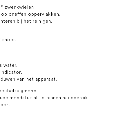
0° zwenkwielen
 op oneffen oppervlakken.
nteren bij het reinigen.
tsnoer.
s water.
indicator.
gduwen van het apparaat.
 meubelzuigmond
eubelmondstuk altijd binnen handbereik.
sport.