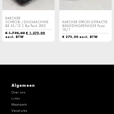
KARCHER
SCHROB-/ZUIGMACHINE
KARCHER SPROEI-EXTRACTIE
BR 35/12 C Bp Pack 2013
BEKLEDINGREINIGER Puzzi
10/1
Oorspronkelijke
Huidige
€
1.795,00
€
1.375,00
prijs
prijs
excl. BTW
€
275,00
excl. BTW
was:
is:
€ 1.795,00.
€ 1.375,00.
Algemeen
Over ons
Links
Maatwerk
Vacatures