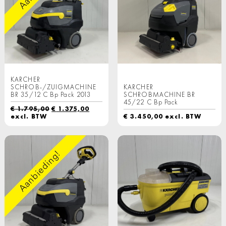
KARCHER
SCHROB-/ZUIGMACHINE
KARCHER
BR 35/12 C Bp Pack 2013
SCHROBMACHINE BR
45/22 C Bp Pack
Oorspronkelijke
Huidige
€
1.795,00
€
1.375,00
prijs
prijs
excl. BTW
€
3.450,00
excl. BTW
was:
is:
€ 1.795,00.
€ 1.375,00.
Aanbieding!