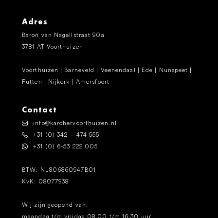
Adres
Baron van Nagellstraat 90a
3781 AT Voorthuizen
Voorthuizen | Barneveld | Veenendaal | Ede | Nunspeet |
Putten | Nijkerk | Amersfoort
Contact
info@karchervoorthuizen.nl
+31 (0) 342 – 474 555
+31 (0) 6-53 222 005
BTW: NL806860947B01
KvK: 08077938
Wij zijn geopend van:
maandag t/m vrijdag 08.00 t/m 16.30 uur