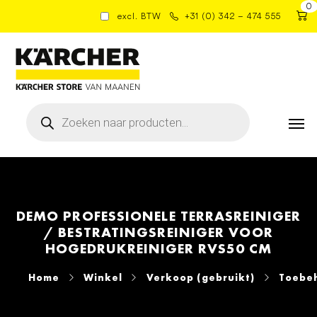
0
excl. BTW
+31 (0) 342 – 474 555
Producten
zoeken
DEMO PROFESSIONELE TERRASREINIGER
/ BESTRATINGSREINIGER VOOR
HOGEDRUKREINIGER RVS50 CM
Home
Winkel
Verkoop (gebruikt)
Toebe