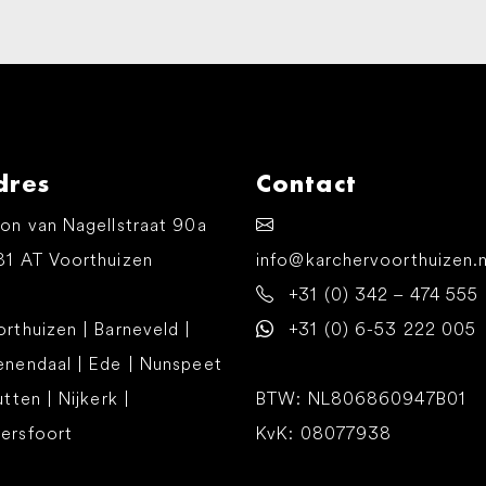
dres
Contact
on van Nagellstraat 90a
81 AT Voorthuizen
info@karchervoorthuizen.n
+31 (0) 342 – 474 555
rthuizen | Barneveld |
+31 (0) 6-53 222 005
enendaal | Ede | Nunspeet
utten | Nijkerk |
BTW: NL806860947B01
ersfoort
KvK: 08077938