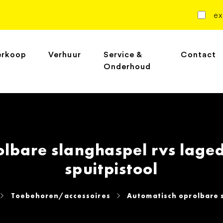
ex
erkoop
Verhuur
Service &
Contact
Onderhoud
olbare slanghaspel rvs lage
spuitpistool
Toebehoren/accessoires
Automatisch oprolbare s