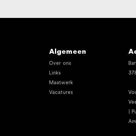
Algemeen
A
Over ons
Bar
Links
37
Maatwerk
Vacatures
Voo
Ve
| P
Am