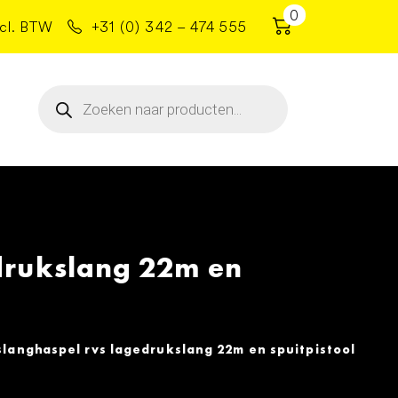
0
cl. BTW
+31 (0) 342 – 474 555
Producten
zoeken
drukslang 22m en
langhaspel rvs lagedrukslang 22m en spuitpistool