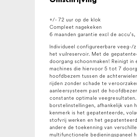
+/- 72 uur op de klok
Compleet nagekeken
6 maanden garantie excl de accu’s, 
Individueel configureerbare veeg-/
het vuilreservoir. Met de gepatent
doorgang schoonmaken! Reinigt in é
machines die hiervoor 5 tot 7 door
hoofdbezem tussen de achterwielen 
rijden zonder schade te veroorzak
aanleersysteem past de hoofdbezem
constante optimale veegresultaten. 
borstelinstellingen, afhankelijk van
kenmerk is het gepatenteerde, vola
stofvrij werken en het gepatenteer
andere de toekenning van verschill
multifunctionele bedieningspaneel he