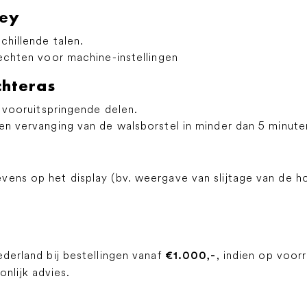
Key
hillende talen.
echten voor machine-instellingen
chteras
 vooruitspringende delen.
n vervanging van de walsborstel in minder dan 5 minute
ns op het display (bv. weergave van slijtage van de 
ederland bij bestellingen vanaf
, indien op voor
€1.000,-
lijk advies.