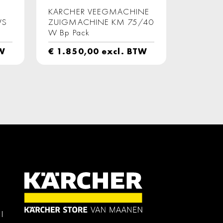
KARCHER VEEGMACHINE
VS
ZUIGMACHINE KM 75/40
W Bp Pack
TW
€
1.850,00
excl. BTW
l