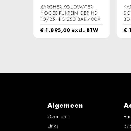
KARCHER KOUDWATER
KA
HOGEDRUKREINIGER HD
SC
10/25-4 S 250 BAR 400V
BD
€
1.895,00
excl. BTW
€
1
Algemeen
A
Over ons
Bar
Links
37