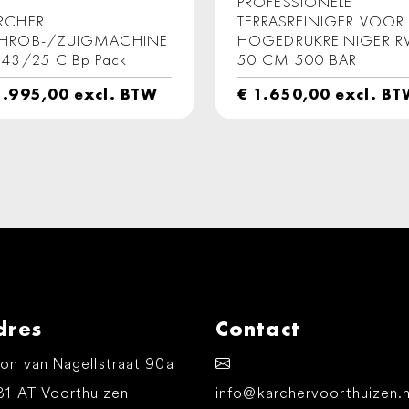
PROFESSIONELE
RCHER
TERRASREINIGER VOOR
HROB-/ZUIGMACHINE
HOGEDRUKREINIGER R
 43/25 C Bp Pack
50 CM 500 BAR
.995,00
excl. BTW
€
1.650,00
excl. B
dres
Contact
on van Nagellstraat 90a
81 AT Voorthuizen
info@karchervoorthuizen.n