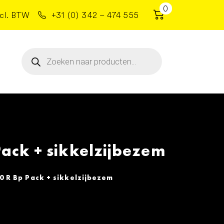
0
cl. BTW
+31 (0) 342 – 474 555
Producten
zoeken
ck + sikkelzijbezem
 R Bp Pack + sikkelzijbezem