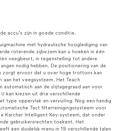
de accu’s zijn in goede conditie.
zuigmachine met hydraulische hooglediging van
eerde roterende zijbezem kan u hoeken in één
én veegbeurt, in tegenstelling tot andere
gangen nodig hebben. De positionering van de
zorgt ervoor dat u over hoge trottoirs kan
en aan het veegsysteem. Het Teach
 automatisch aan de slijtagegraad aan voor
U kan kiezen uit drie verschillende
 het type oppervlak en vervuiling. Nog een handig
utomatische Tact filterreinigingssysteem voor
de Kärcher Intelligent Key-systeem, dat onder
ende gebruikersrechten toekent. Het
eft een duidelijk menu in 19 verschillende talen