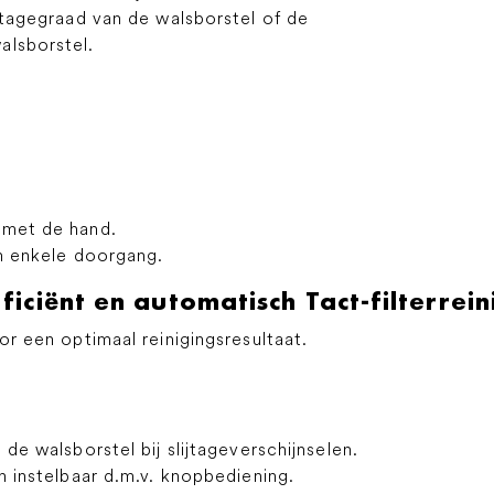
ijtagegraad van de walsborstel of de
alsborstel.
met de hand.
én enkele doorgang.
fficiënt en automatisch Tact-filterrei
r een optimaal reinigingsresultaat.
e walsborstel bij slijtageverschijnselen.
 instelbaar d.m.v. knopbediening.