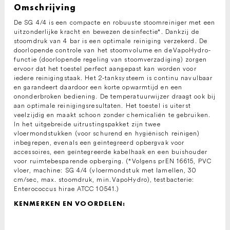
Omschrijving
De SG 4/4 is een compacte en robuuste stoomreiniger met een
uitzonderlijke kracht en bewezen desinfectie*. Dankzij de
stoomdruk van 4 bar is een optimale reiniging verzekerd. De
doorlopende controle van het stoomvolume en de
VapoHydro
-
functie (doorlopende regeling van stoomverzadiging) zorgen
ervoor dat het toestel perfect aangepast kan worden voor
iedere reinigingstaak. Het 2-tanksysteem is continu navulbaar
en garandeert daardoor een korte opwarmtijd en een
ononderbroken bediening. De temperatuurwijzer draagt ook bij
aan optimale reinigingsresultaten. Het toestel is uiterst
veelzijdig en maakt schoon zonder chemicaliën te gebruiken.
In het uitgebreide uitrustingspakket zijn twee
vloermondstukken (voor schurend en hygiënisch reinigen)
inbegrepen, evenals een geïntegreerd opbergvak voor
accessoires, een geïntegreerde kabelhaak en een buishouder
voor ruimtebesparende opberging. (*Volgens prEN 16615, PVC
vloer, machine: SG 4/4 (vloermondstuk met lamellen, 30
cm/sec, max. stoomdruk, min.
VapoHydro
), testbacterie:
Enterococcus hirae ATCC 10541.)
KENMERKEN EN VOORDELEN: