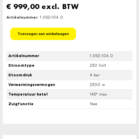
€
999,00
excl. BTW
1.092-104.0
Artikelnummer:
KARCHER
Toevoegen aan winkelwagen
STOOMREINIGER
SG
4/4
aantal
1.092-104.0
Artikelnummer
230 Volt
Stroomtype
4 bar
Stoomdruk
2300 w
Verwarmingsvermogen
145° max
Temperatuur ketel
Nee
Zuigfunctie