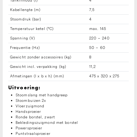
Tankinhoud (l)
4
Kabellengte (m)
7,5
Stoomdruk (bar)
4
Temperatuur ketel (°C)
max. 145
Spanning (V)
220 – 240
Frequentie (Hz)
50 – 60
Gewicht zonder accessoires (kg)
8
Gewicht incl. verpakking (kg)
11,2
Afmetingen (l x b x h) (mm)
475 x 320 x 275
Uitvoering:
Stoomslang met handgreep
Stoombuizen 2x
Vloerzuigmond
Handsproeier
Ronde borstel, zwart
Bekledingszuigmond met borstel
Powersproeier
Puntstraalsproeier