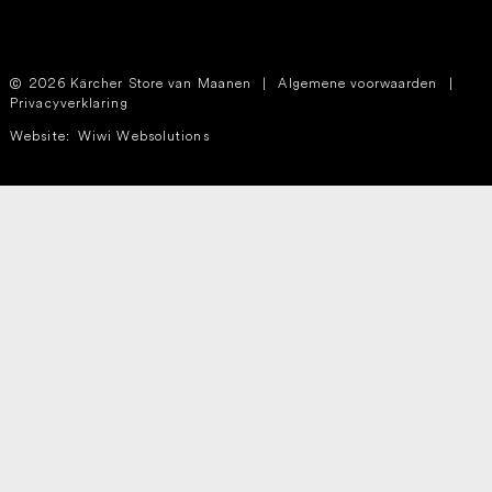
2026 Kärcher Store van Maanen
|
Algemene voorwaarden
|
Privacyverklaring
Website:
Wiwi Websolutions