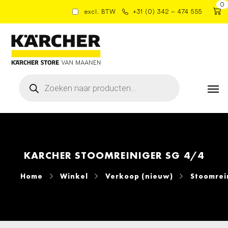
0
excl. BTW
+31 (0) 342 – 474 555
Producten
zoeken
KARCHER STOOMREINIGER SG 4/4
Home
Winkel
Verkoop (nieuw)
Stoomrei