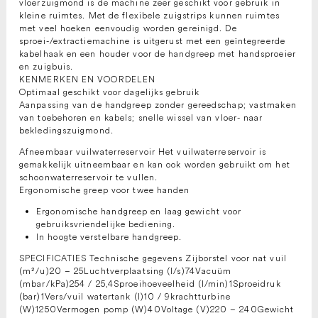
vloerzuigmond is de machine zeer geschikt voor gebruik in
kleine ruimtes. Met de flexibele zuigstrips kunnen ruimtes
met veel hoeken eenvoudig worden gereinigd. De
sproei-/extractiemachine is uitgerust met een geïntegreerde
kabelhaak en een houder voor de handgreep met handsproeier
en zuigbuis.
KENMERKEN EN VOORDELEN
Optimaal geschikt voor dagelijks gebruik
Aanpassing van de handgreep zonder gereedschap; vastmaken
van toebehoren en kabels; snelle wissel van vloer- naar
bekledingszuigmond.
Afneembaar vuilwaterreservoir Het vuilwaterreservoir is
gemakkelijk uitneembaar en kan ook worden gebruikt om het
schoonwaterreservoir te vullen.
Ergonomische greep voor twee handen
Ergonomische handgreep en laag gewicht voor
gebruiksvriendelijke bediening.
In hoogte verstelbare handgreep.
SPECIFICATIES Technische gegevens Zijborstel voor nat vuil
(m²/u)20 – 25Luchtverplaatsing (l/s)74Vacuüm
(mbar/kPa)254 / 25,4Sproeihoeveelheid (l/min)1Sproeidruk
(bar)1Vers/vuil watertank (l)10 / 9krachtturbine
(W)1250Vermogen pomp (W)40Voltage (V)220 – 240Gewicht