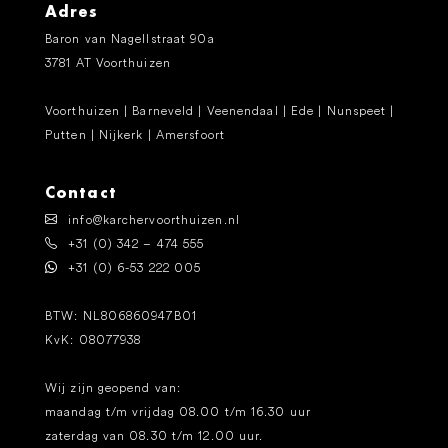
Adres
Baron van Nagellstraat 90a
3781 AT Voorthuizen
Voorthuizen | Barneveld | Veenendaal | Ede | Nunspeet |
Putten | Nijkerk | Amersfoort
Contact
info@karchervoorthuizen.nl
+31 (0) 342 – 474 555
+31 (0) 6-53 222 005
BTW: NL806860947B01
KvK: 08077938
Wij zijn geopend van:
maandag t/m vrijdag 08.00 t/m 16.30 uur
zaterdag van 08.30 t/m 12.00 uur.