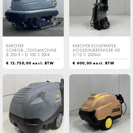
KARCHER
KARCHER KOUDWATER
SCHROB-/ZUIGMACHINE
HOGEDRUKREINIGER HD
B 250 R + D 100 S 2014
5/12 C 230Volt
€
12.750,00
excl. BTW
€
400,00
excl. BTW