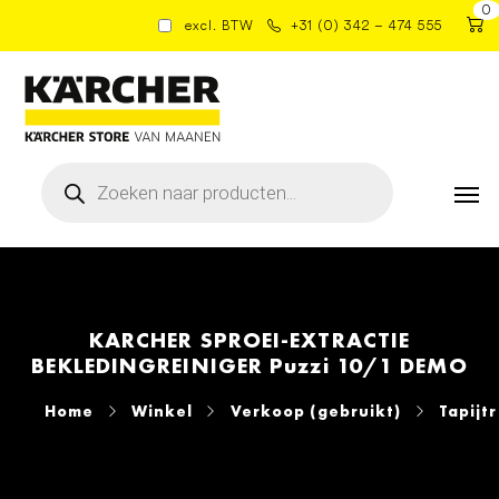
0
excl. BTW
+31 (0) 342 – 474 555
Producten
zoeken
KARCHER SPROEI-EXTRACTIE
BEKLEDINGREINIGER Puzzi 10/1 DEMO
Home
Winkel
Verkoop (gebruikt)
Tapijt