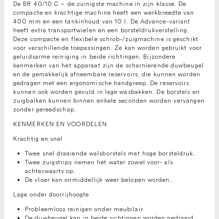
De BR 40/10 C – de zuinigste machine in zijn klasse. De
compacte en krachtige machine heeft een werkbreedte van
400 mm en een tankinhoud van 10 l. De Advance-variant
heeft extra transportwielen en een borsteldrukverstelling.
Deze compacte en flexibele schrob-/zuigmachine is geschikt
voor verschillende toepassingen. Ze kan worden gebruikt voor
geluidsarme reiniging in beide richtingen. Bijzondere
kenmerken van het apparaat zijn de scharnierende duwbeugel
en de gemakkelijk afneembare reservoirs, die kunnen worden
gedragen met een ergonomische handgreep. De reservoirs
kunnen ook worden gevuld in lage wasbakken. De borstels en
zuigbalken kunnen binnen enkele seconden worden vervangen
zonder gereedschap.
KENMERKEN EN VOORDELEN
Krachtig en snel
Twee snel draaiende walsborstels met hoge borsteldruk.
Twee zuigstrips nemen het water zowel voor- als
achterwaarts op.
De vloer kan onmiddellijk weer belopen worden.
Lage onder doorrijhoogte
Probleemloos reinigen onder meubilair.
De duwbeugel kan in beide richtingen worden gedraaid.