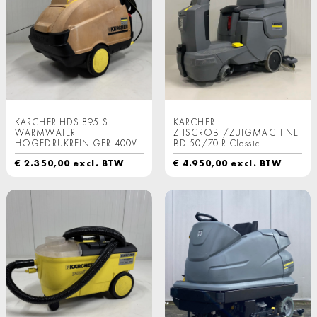
KARCHER HDS 895 S
KARCHER
WARMWATER
ZITSCROB-/ZUIGMACHINE
HOGEDRUKREINIGER 400V
BD 50/70 R Classic
€
2.350,00
excl. BTW
€
4.950,00
excl. BTW