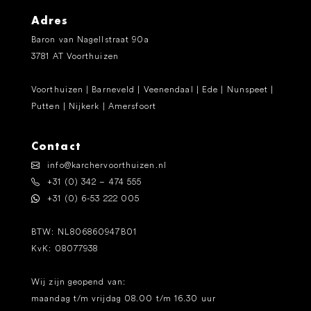
Adres
Baron van Nagellstraat 90a
3781 AT Voorthuizen
Voorthuizen | Barneveld | Veenendaal | Ede | Nunspeet |
Putten | Nijkerk | Amersfoort
Contact
info@karchervoorthuizen.nl
+31 (0) 342 – 474 555
+31 (0) 6-53 222 005
BTW: NL806860947B01
KvK: 08077938
Wij zijn geopend van:
maandag t/m vrijdag 08.00 t/m 16.30 uur