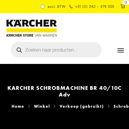
0
excl. BTW
+31 (0) 342 – 474 555
Producten
zoeken
KARCHER SCHROBMACHINE BR 40/10C
Adv
Home
Winkel
Verkoop (gebruikt)
Schro