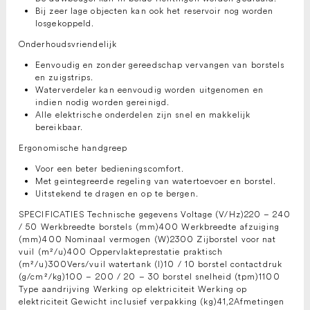
Bij zeer lage objecten kan ook het reservoir nog worden
losgekoppeld.
Onderhoudsvriendelijk
Eenvoudig en zonder gereedschap vervangen van borstels
en zuigstrips.
Waterverdeler kan eenvoudig worden uitgenomen en
indien nodig worden gereinigd.
Alle elektrische onderdelen zijn snel en makkelijk
bereikbaar.
Ergonomische handgreep
Voor een beter bedieningscomfort.
Met geïntegreerde regeling van watertoevoer en borstel.
Uitstekend te dragen en op te bergen.
SPECIFICATIES Technische gegevens Voltage (V/Hz)220 – 240
/ 50 Werkbreedte borstels (mm)400 Werkbreedte afzuiging
(mm)400 Nominaal vermogen (W)2300 Zijborstel voor nat
vuil (m²/u)400 Oppervlakteprestatie praktisch
(m²/u)300Vers/vuil watertank (l)10 / 10 borstel contactdruk
(g/cm²/kg)100 – 200 / 20 – 30 borstel snelheid (tpm)1100
Type aandrijving Werking op elektriciteit Werking op
elektriciteit Gewicht inclusief verpakking (kg)41,2Afmetingen