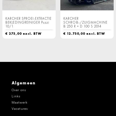
KARCHER SPROEI-EXTRACTIE
KARCHER
BEKLEDINGREINIGER Puzzi
SCHROB-/ZUIGMACHINE
10/1
B 250 R + D 100 S 2014
€
275,00
excl. BTW
€
12.750,00
excl. BTW
Algemeen
Over ons
Links
Maatwerk
Vacatures