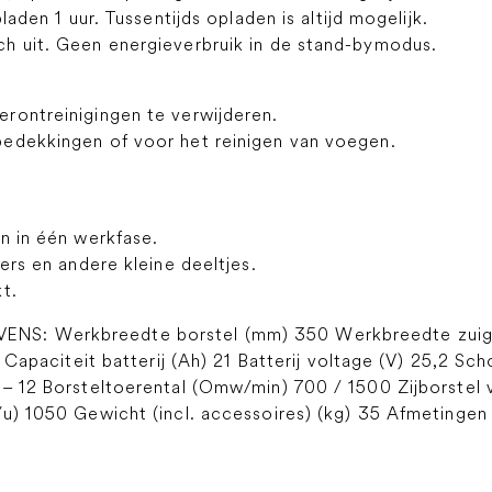
laden 1 uur. Tussentijds opladen is altijd mogelijk.
h uit. Geen energieverbruik in de stand-bymodus.
rontreinigingen te verwijderen.
edekkingen of voor het reinigen van voegen.
n in één werkfase.
ers en andere kleine deeltjes.
t.
NS: Werkbreedte borstel (mm) 350 Werkbreedte zui
 Capaciteit batterij (Ah) 21 Batterij voltage (V) 25,2 Sch
– 12 Borsteltoerental (Omw/min) 700 / 1500 Zijborstel v
u) 1050 Gewicht (incl. accessoires) (kg) 35 Afmetingen 