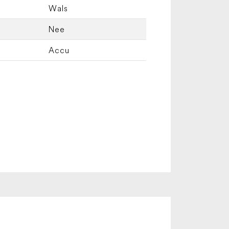
Wals
Nee
Accu