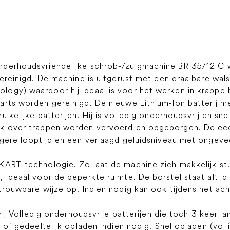
nderhoudsvriendelijke schrob-/zuigmachine BR 35/12 C 
 gereinigd. De machine is uitgerust met een draaibare w
gy) waardoor hij ideaal is voor het werken in krappe bo
rts worden gereinigd. De nieuwe Lithium-Ion batterij me
kelijke batterijen. Hij is volledig onderhoudsvrij en snel
jk over trappen worden vervoerd en opgeborgen. De ec
ngere looptijd en een verlaagd geluidsniveau met ongev
KART-technologie. Zo laat de machine zich makkelijk stu
ideaal voor de beperkte ruimte. De borstel staat altijd 
trouwbare wijze op. Indien nodig kan ook tijdens het ach
erij Volledig onderhoudsvrije batterijen die toch 3 keer 
of gedeeltelijk opladen indien nodig. Snel opladen (vol in 