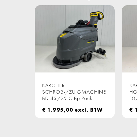
KARCHER
KA
SCHROB-/ZUIGMACHINE
HO
BD 43/25 C Bp Pack
10
€
1.995,00
excl. BTW
€
1