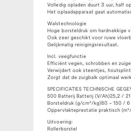
Volledig opladen duurt 3 uur, half op
Het oplaadapparaat gaat automatisc
Walstechnologie
Hoge borsteldruk om hardnekkige ve
Ook zeer geschikt voor ruwe vloerb
Gelijkmatig reinigingsresultaat.
Incl. veegfunctie
Efficiënt vegen, schrobben en zuige
Verwijdert ook steentjes, houtsplint
Zorgt dat de zuigbalk optimaal werk
SPECIFICATIES TECHNISCHE GEGEVE
500 Batterij Batterij (V/Ah)25,2 / 21
Borsteldruk (g/cm²/kg)80 – 150 / 6 
Oppervlakteprestatie praktisch (m²/
Uitvoering:
Rollerborstel