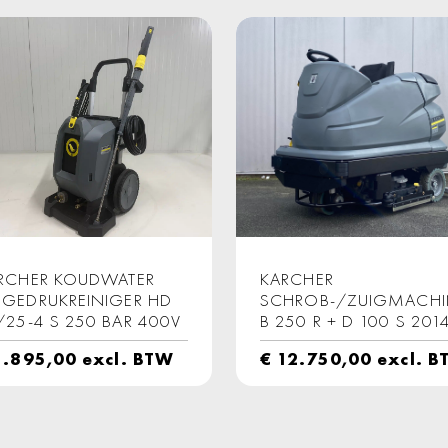
RCHER KOUDWATER
KARCHER
GEDRUKREINIGER HD
SCHROB-/ZUIGMACHI
/25-4 S 250 BAR 400V
B 250 R + D 100 S 201
.895,00
excl. BTW
€
12.750,00
excl. B