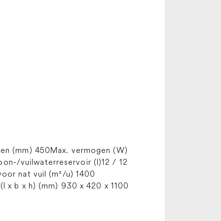
gen (mm) 450Max. vermogen (W)
oon-/vuilwaterreservoir (l)12 / 12
oor nat vuil (m²/u) 1400
(l x b x h) (mm) 930 x 420 x 1100