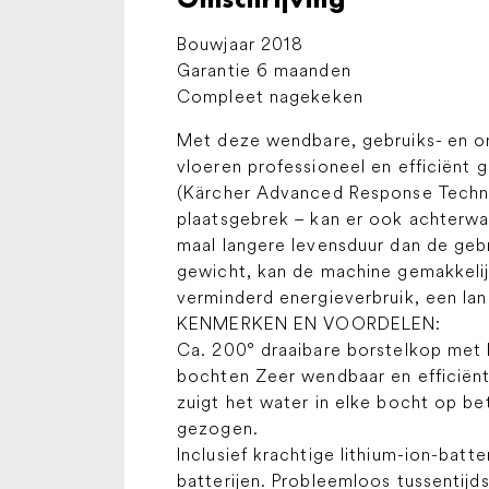
Bouwjaar 2018
Garantie 6 maanden
Compleet nagekeken
Met deze wendbare, gebruiks- en o
vloeren professioneel en efficiënt
(Kärcher Advanced Response Technolo
plaatsgebrek – kan er ook achterwaa
maal langere levensduur dan de gebrui
gewicht, kan de machine gemakkeli
verminderd energieverbruik, een la
KENMERKEN EN VOORDELEN:
Ca. 200° draaibare borstelkop met 
bochten Zeer wendbaar en efficiënt, 
zuigt het water in elke bocht op be
gezogen.
Inclusief krachtige lithium-ion-batt
batterijen. Probleemloos tussentijds 