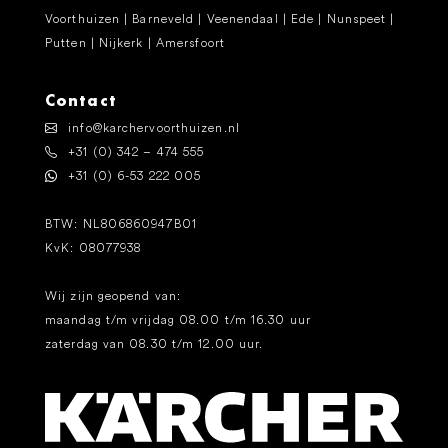
Voorthuizen | Barneveld | Veenendaal | Ede | Nunspeet |
Putten | Nijkerk | Amersfoort
Contact
info@karchervoorthuizen.nl
+31 (0) 342 – 474 555
+31 (0) 6-53 222 005
BTW: NL806860947B01
KvK: 08077938
Wij zijn geopend van:
maandag t/m vrijdag 08.00 t/m 16.30 uur
zaterdag van 08.30 t/m 12.00 uur.