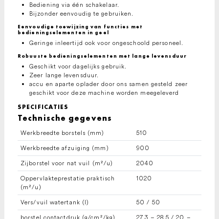
Bediening via één schakelaar.
Bijzonder eenvoudig te gebruiken.
Eenvoudige toewijzing van functies met
bedieningselementen in geel
Geringe inleertijd ook voor ongeschoold personeel.
Robuuste bedieningselementen met lange levensduur
Geschikt voor dagelijks gebruik.
Zeer lange levensduur.
accu en aparte oplader door ons samen gesteld zeer
geschikt voor deze machine worden meegeleverd
SPECIFICATIES
Technische gegevens
Werkbreedte borstels (mm)
510
Werkbreedte afzuiging (mm)
900
Zijborstel voor nat vuil (m²/u)
2040
Oppervlakteprestatie praktisch
1020
(m²/u)
Vers/vuil watertank (l)
50 / 50
borstel contactdruk (g/cm²/kg)
27,3 – 28,5 / 20 –