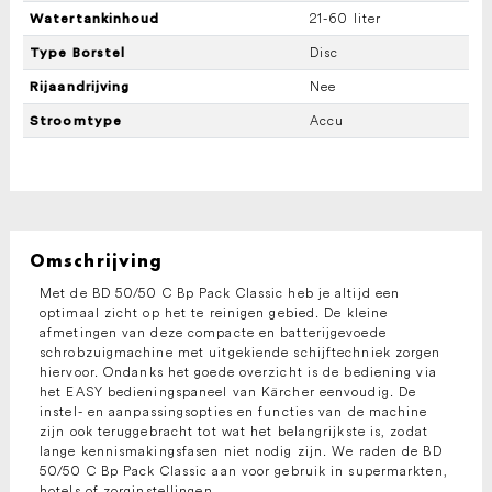
21-60 liter
Watertankinhoud
Disc
Type Borstel
Nee
Rijaandrijving
Accu
Stroomtype
Omschrijving
Met de BD 50/50 C Bp Pack Classic heb je altijd een
optimaal zicht op het te reinigen gebied. De kleine
afmetingen van deze compacte en batterijgevoede
schrobzuigmachine met uitgekiende schijftechniek zorgen
hiervoor. Ondanks het goede overzicht is de bediening via
het EASY bedieningspaneel van Kärcher eenvoudig. De
instel- en aanpassingsopties en functies van de machine
zijn ook teruggebracht tot wat het belangrijkste is, zodat
lange kennismakingsfasen niet nodig zijn. We raden de BD
50/50 C Bp Pack Classic aan voor gebruik in supermarkten,
hotels of zorginstellingen.