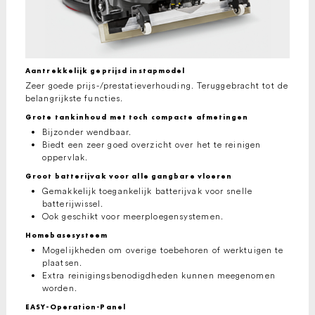
Aantrekkelijk geprijsd instapmodel
Zeer goede prijs-/prestatieverhouding. Teruggebracht tot de
belangrijkste functies.
Grote tankinhoud met toch compacte afmetingen
Bijzonder wendbaar.
Biedt een zeer goed overzicht over het te reinigen
oppervlak.
Groot batterijvak voor alle gangbare vloeren
Gemakkelijk toegankelijk batterijvak voor snelle
batterijwissel.
Ook geschikt voor meerploegensystemen.
Homebasesysteem
Mogelijkheden om overige toebehoren of werktuigen te
plaatsen.
Extra reinigingsbenodigdheden kunnen meegenomen
worden.
EASY-Operation-Panel