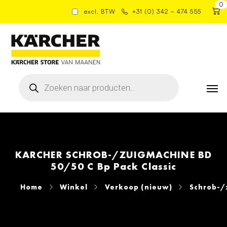
0
excl. BTW
+31 (0) 342 – 474 555
Producten
zoeken
KARCHER SCHROB-/ZUIGMACHINE BD
50/50 C Bp Pack Classic
Home
Winkel
Verkoop (nieuw)
Schrob-/