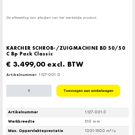
De afbeelding kan afwijken van het werkelijke product.
KARCHER SCHROB-/ZUIGMACHINE BD 50/50
C Bp Pack Classic
€
3.499,00
excl. BTW
1.127-001.0
Artikelnummer:
KARCHER
Toevoegen aan winkelwagen
SCHROB-/ZUIGMACHINE
BD
50/50
C
1.127-001.0
Artikelnummer
Bp
Pack
510 mm
Werkbreedte
Classic
aantal
1001-1500 m²/u
Max. Oppervlakteprestatie