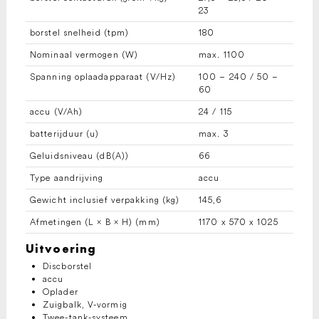
23
borstel snelheid (tpm)
180
Nominaal vermogen (W)
max. 1100
Spanning oplaadapparaat (V/
Hz
)
100 – 240 / 50 –
60
accu (V/Ah)
24 / 115
batterijduur (u)
max. 3
Geluidsniveau (dB(A))
66
Type aandrijving
accu
Gewicht inclusief verpakking (kg)
145,6
Afmetingen (L × B × H) (mm)
1170 x 570 x 1025
Uitvoering
Discborstel
accu
Oplader
Zuigbalk, V-vormig
Twee-tank-systeem