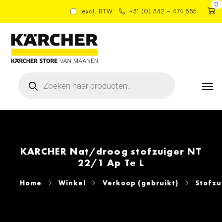
0
excl. BTW
+31 (0) 342 – 474 555
Producten
zoeken
KARCHER Nat/droog stofzuiger NT
22/1 Ap Te L
Home
Winkel
Verkoop (gebruikt)
Stofzu