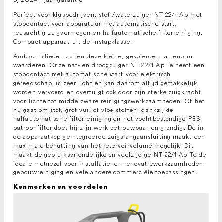
Perfect voor klusbedrijven: stof-/waterzuiger NT 22/1 Ap met
stopcontact voor apparatuur met automatische start,
reusachtig zuigvermogen en halfautomatische filterreiniging.
Compact apparaat uit de instapklasse.
Ambachtslieden zullen deze kleine, gespierde man enorm
waarderen. Onze nat- en droogzuiger NT 22/1 Ap Te heeft een
stopcontact met automatische start voor elektrisch
gereedschap, is zeer licht en kan daarom altijd gemakkelijk
worden vervoerd en overtuigt ook door zijn sterke zuigkracht
voor lichte tot middelzware reinigingswerkzaamheden. Of het
nu gaat om stof, grof vuil of vloeistoffen: dankzij de
halfautomatische filterreiniging en het vochtbestendige PES-
patroonfilter doet hij zijn werk betrouwbaar en grondig. De in
de apparaatkop geïntegreerde zuigslangaansluiting maakt een
maximale benutting van het reservoirvolume mogelijk. Dit
maakt de gebruiksvriendelijke en veelzijdige NT 22/1 Ap Te de
ideale metgezel voor installatie- en renovatiewerkzaamheden,
gebouwreiniging en vele andere commerciële toepassingen.
Kenmerken en voordelen