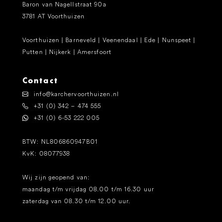
Baron van Nagellstraat 90a
3781 AT Voorthuizen
Voorthuizen | Barneveld | Veenendaal | Ede | Nunspeet |
Putten | Nijkerk | Amersfoort
Contact
info@karchervoorthuizen.nl
+31 (0) 342 – 474 555
+31 (0) 6-53 222 005
BTW: NL806860947B01
KvK: 08077938
Wij zijn geopend van:
maandag t/m vrijdag 08.00 t/m 16.30 uur
zaterdag van 08.30 t/m 12.00 uur.