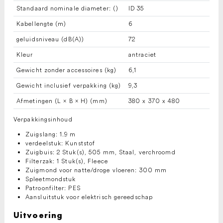
Standaard nominale diameter: ( )
ID 35
Kabellengte (m)
6
geluidsniveau (dB(A))
72
Kleur
antraciet
Gewicht zonder accessoires (kg)
6,1
Gewicht inclusief verpakking (kg)
9,3
Afmetingen (L × B × H) (mm)
380 x 370 x 480
Verpakkingsinhoud
Zuigslang: 1.9 m
verdeelstuk: Kunststof
Zuigbuis: 2 Stuk(s), 505 mm, Staal, verchroomd
Filterzak: 1 Stuk(s), Fleece
Zuigmond voor natte/droge vloeren: 300 mm
Spleetmondstuk
Patroonfilter: PES
Aansluitstuk voor elektrisch gereedschap
Uitvoering