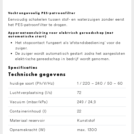
Vochtongevoelig PES-patroonfilter
Eenvoudig schakelen tussen stof- en waterzuigen zonder eerst
het PES-patroonfilter te drogen.
Apparaataansluiting voor elektrisch gereedschap (met
automatische start)
Het stopcontact fungeert als ‘afstandsbediening’ voor de
zuiger.
De zuiger wordt automatisch gestart zodra het aangesloten
elektrische gereedschap in bedrijf wordt genomen.
Specificaties
Technische gegevens
huidige soort (Ph/V/
Hz
)
1 / 220 – 240 / 50 – 60
Luchtverplaatsing (l/s)
72
Vacuüm (mbar/kPa)
249 / 24,9
Containerinhoud (l)
22
Materiaal reservoir
Kunststof
Opnamekracht (W)
max. 1300