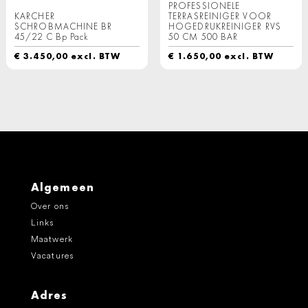
PROFESSIONELE
KARCHER
TERRASREINIGER VOOR
SCHROBMACHINE BR
HOGEDRUKREINIGER RVS
45/22 C Bp Pack
50 CM 500 BAR
€
3.450,00
excl. BTW
€
1.650,00
excl. BTW
Algemeen
Over ons
Links
Maatwerk
Vacatures
Adres