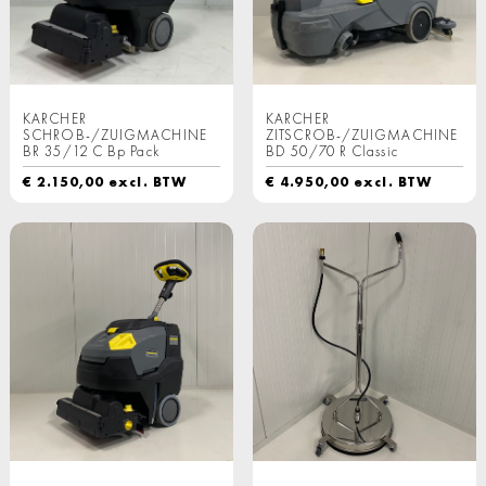
KARCHER
KARCHER
SCHROB-/ZUIGMACHINE
ZITSCROB-/ZUIGMACHINE
BR 35/12 C Bp Pack
BD 50/70 R Classic
€
2.150,00
excl. BTW
€
4.950,00
excl. BTW