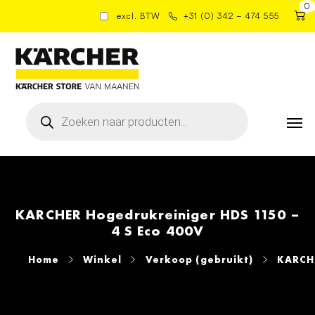
0
excl. BTW
+31 (0) 342 – 474 555
Producten
zoeken
KARCHER Hogedrukreiniger HDS 1150 –
4 S Eco 400V
Home
Winkel
Verkoop (gebruikt)
KARCHE