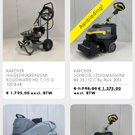
Aanbieding!
KARCHER
KARCHER
HOGEDRUKREINIGER
SCHROB-/ZUIGMACHINE
KOUDWATER HD 7/15 G
BR 35/12 C Bp Pack 2013
150 BAR
Oorspronkelijk
Huidi
€
1.795,00
€
1.375,00
prijs
prijs
€
1.795,00
excl. BTW
excl. BTW
was:
is:
€ 1.795,00.
€ 1.37