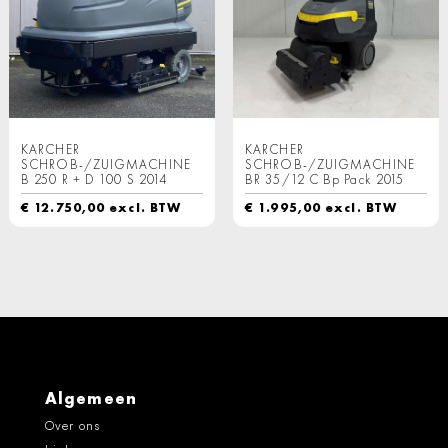
KARCHER
KARCHER
SCHROB-/ZUIGMACHINE
SCHROB-/ZUIGMACHINE
B 250 R + D 100 S 2014
BR 35/12 C Bp Pack 2015
€
12.750,00
excl. BTW
€
1.995,00
excl. BTW
Algemeen
Over ons