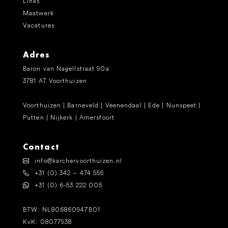
Links
Maatwerk
Vacatures
Adres
Baron van Nagellstraat 90a
3781 AT Voorthuizen
Voorthuizen | Barneveld | Veenendaal | Ede | Nunspeet |
Putten | Nijkerk | Amersfoort
Contact
info@karchervoorthuizen.nl
+31 (0) 342 – 474 555
+31 (0) 6-53 222 005
BTW: NL806860947B01
KvK: 08077938