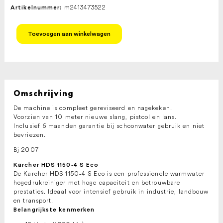
m2413473522
Artikelnummer:
KARCHER
Toevoegen aan winkelwagen
Hogedrukreiniger
HDS
1150
-
4
S
Eco
Omschrijving
400V
De machine is compleet gereviseerd en nagekeken.
aantal
Voorzien van 10 meter nieuwe slang, pistool en lans.
Inclusief 6 maanden garantie bij schoonwater gebruik en niet
bevriezen.
Bj 2007
Kärcher HDS 1150‑4 S Eco
De Kärcher HDS 1150‑4 S Eco is een professionele warmwater
hogedrukreiniger met hoge capaciteit en betrouwbare
prestaties. Ideaal voor intensief gebruik in industrie, landbouw
en transport.
Belangrijkste kenmerken