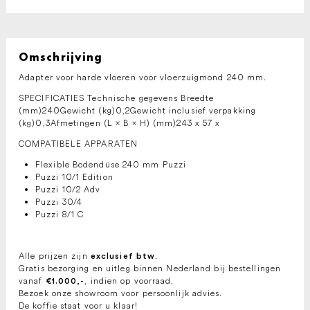
Omschrijving
Adapter voor harde vloeren voor vloerzuigmond 240 mm.
SPECIFICATIES Technische gegevens Breedte
(mm)240Gewicht (kg)0,2Gewicht inclusief verpakking
(kg)0,3Afmetingen (L × B × H) (mm)243 x 57 x
COMPATIBELE APPARATEN
Flexible Bodendüse 240 mm Puzzi
Puzzi 10/1 Edition
Puzzi 10/2 Adv
Puzzi 30/4
Puzzi 8/1 C
Alle prijzen zijn
.
exclusief btw
Gratis bezorging en uitleg binnen Nederland bij bestellingen
vanaf
, indien op voorraad.
€1.000,-
Bezoek onze showroom voor persoonlijk advies.
De koffie staat voor u klaar!