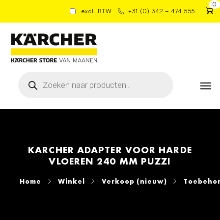
0
excl. BTW
+31 (0) 342 – 474 555
Producten
zoeken
KARCHER ADAPTER VOOR HARDE
VLOEREN 240 MM PUZZI
Home
Winkel
Verkoop (nieuw)
Toebehor