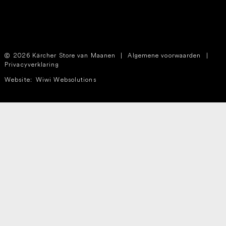
2026 Kärcher Store van Maanen
|
Algemene voorwaarden
|
Privacyverklaring
Website:
Wiwi Websolutions