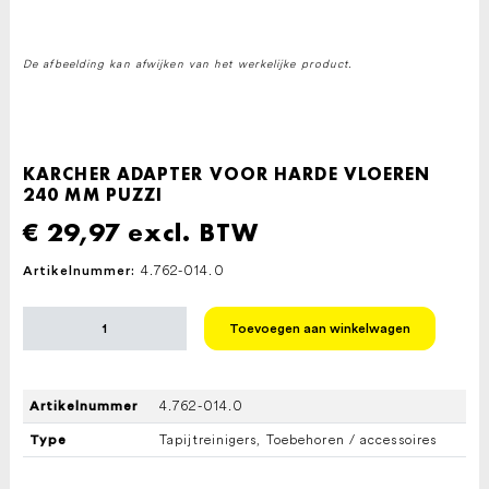
De afbeelding kan afwijken van het werkelijke product.
KARCHER ADAPTER VOOR HARDE VLOEREN
240 MM PUZZI
€
29,97
excl. BTW
4.762-014.0
Artikelnummer:
KARCHER
Toevoegen aan winkelwagen
ADAPTER
VOOR
HARDE
VLOEREN
4.762-014.0
Artikelnummer
240
MM
Tapijtreinigers, Toebehoren / accessoires
Type
PUZZI
aantal