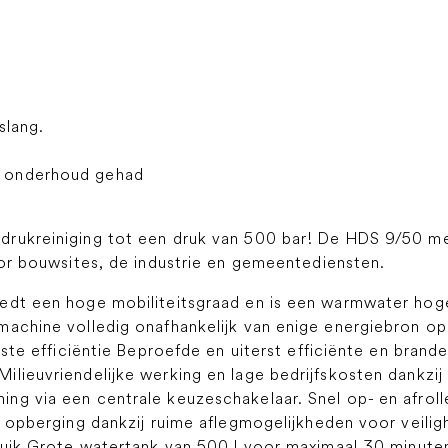
slang.
t onderhoud gehad
drukreiniging tot een druk van 500 bar! De HDS 9/50 me
oor bouwsites, de industrie en gemeentediensten.
edt een hoge mobiliteitsgraad en is een warmwater hoged
machine volledig onafhankelijk van enige energiebron op
fficiëntie Beproefde en uiterst efficiënte en brande
lieuvriendelijke werking en lage bedrijfskosten dankzij
g via een centrale keuzeschakelaar. Snel op- en afrolle
e opberging dankzij ruime aflegmogelijkheden voor veilig
ruik Grote watertank van 500 l voor maximaal 30 minuten