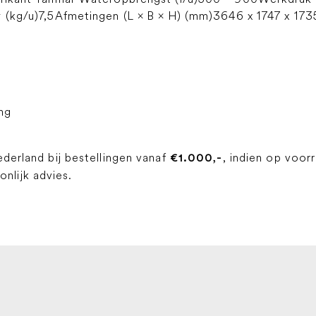
y (kg/u)7,5Afmetingen (L × B × H) (mm)3646 x 1747 x 173
ing
ederland bij bestellingen vanaf
, indien op voor
€1.000,-
lijk advies.