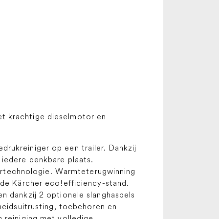
t krachtige dieselmotor en
rukreiniger op een trailer. Dankzij
 iedere denkbare plaats.
rtechnologie. Warmteterugwinning
 de Kärcher eco!efficiency-stand.
n dankzij 2 optionele slanghaspels
heidsuitrusting, toebehoren en
 reiniging met volledige