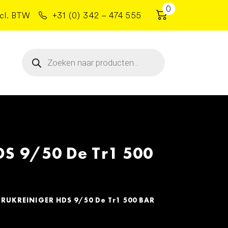
0
cl. BTW
+31 (0) 342 – 474 555
Producten
zoeken
 9/50 De Tr1 500
KREINIGER HDS 9/50 De Tr1 500 BAR