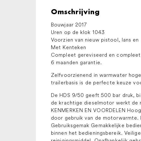
Omschrijving
Bouwjaar 2017
Uren op de klok 1043
Voorzien van nieuw pistool, lans en 
Met Kenteken
Compleet gereviseerd en complee
6 maanden garantie.
Zelfvoorzienend in warmwater hoge
trailerbasis is de perfecte keuze v
De HDS 9/50 geeft 500 bar druk, bi
de krachtige dieselmotor werkt de 
KENMERKEN EN VOORDELEN Hoogste e
door gebruik van de motorwarmte. Mi
Gebruiksgemak Gemakkelijke bedienin
binnen het bedieningsbereik. Veilig
reinigingsmiddel. Onafhankelijk geb