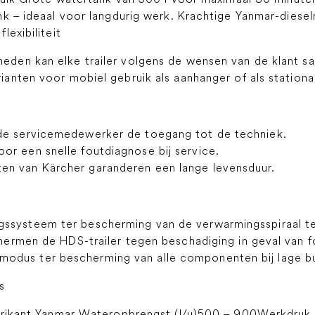
nk – ideaal voor langdurig werk. Krachtige Yanmar-diese
exibiliteit
kheden kan elke trailer volgens de wensen van de klant 
rianten voor mobiel gebruik als aanhanger of als stationa
 de servicemedewerker de toegang tot de techniek.
or een snelle foutdiagnose bij service.
en van Kärcher garanderen een lange levensduur.
ssysteem ter bescherming van de verwarmingsspiraal te
schermen de HDS-trailer tegen beschadiging in geval van f
odus ter bescherming van alle componenten bij lage b
s
abrikant Yanmar Wateropbrengst (l/u)500 – 900Werkdruk 