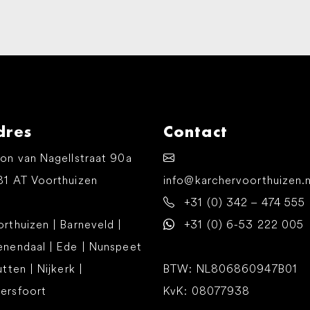
dres
Contact
on van Nagellstraat 90a
81 AT Voorthuizen
info@karchervoorthuizen.n
+31 (0) 342 – 474 555
rthuizen | Barneveld |
+31 (0) 6-53 222 005
enendaal | Ede | Nunspeet
utten | Nijkerk |
BTW: NL806860947B01
ersfoort
KvK: 08077938