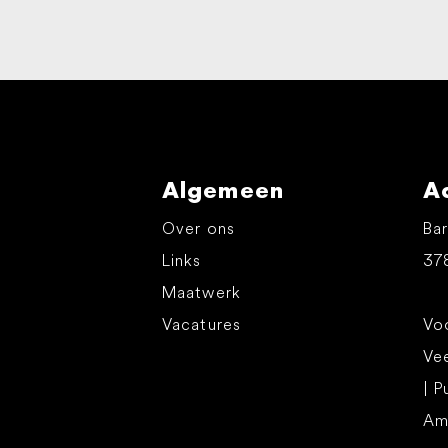
Algemeen
A
Over ons
Bar
Links
37
Maatwerk
Vacatures
Voo
Ve
| P
Am