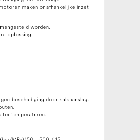
lmotoren maken onafhankelijke inzet
samengesteld worden.
ire oplossing.
gen beschadiging door kalkaanslag.
outen.
uitentemperaturen.
(bar/MPa)150 – 500 / 15 –