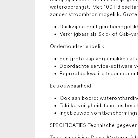
wateropbrengst. Met 100 l dieselta
zonder stroombron mogelijk. Grote fl
Dankzij de configuratiemogelij
Verkrijgbaar als Skid- of Cab-va
Onderhoudsvriendelijk
Een grote kap vergemakkelijkt
Doordachte service-software vo
Beproefde kwaliteitscomponent
Betrouwbaarheid
Ook aan boord: waterontharding
Talrijke veiligheidsfuncties be
Ingebouwde vorstbeschermingsm
SPECIFICATIES Technische gegeven
Type aandrijving Diesel Motoren f