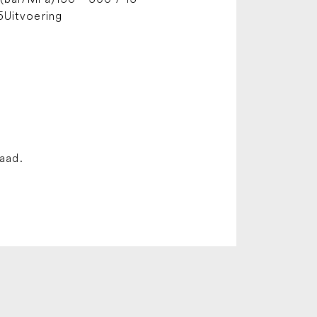
5Uitvoering
raad.