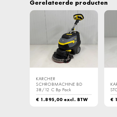
Gerelateerde producten
KARCHER
SCHROBMACHINE BD
KA
38/12 C Bp Pack
ST
€
1.895,00
excl. BTW
€
1