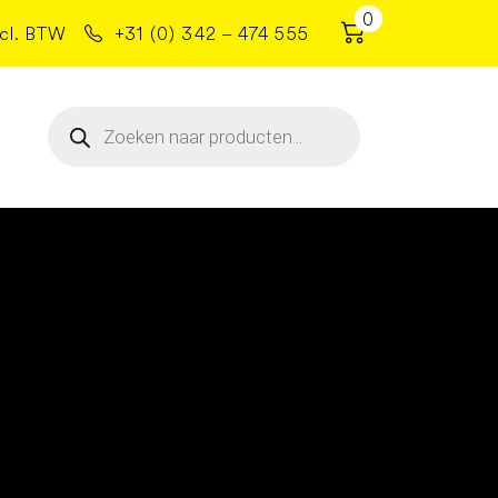
0
cl. BTW
+31 (0) 342 – 474 555
Producten
zoeken