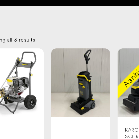
g all 3 results
Aanbi
KARC
SCHR