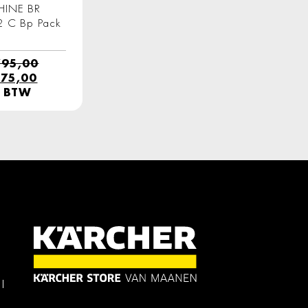
INE BR
 C Bp Pack
795,00
pronkelijke
Huidige
75,00
prijs
. BTW
is:
795,00.
€ 1.375,00.
l