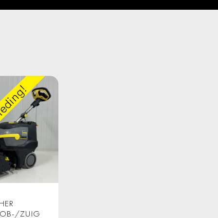
eding!
HER
OB-/ZUIG