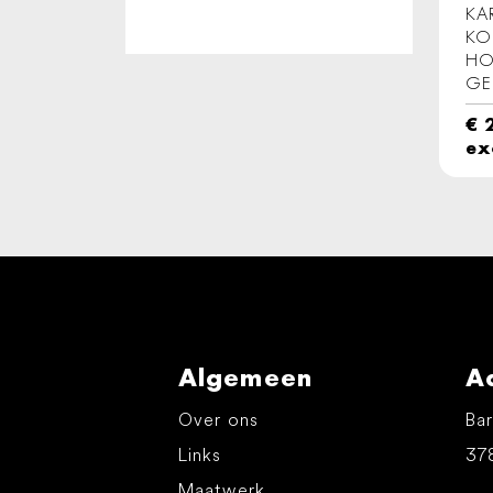
KA
KO
HO
GE
€
2
ex
Algemeen
A
Over ons
Bar
Links
37
Maatwerk