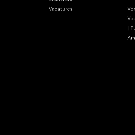
Vacatures
Voo
Ve
| P
Am